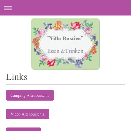
Links
Camping Altenburschla
Video Altenburschla